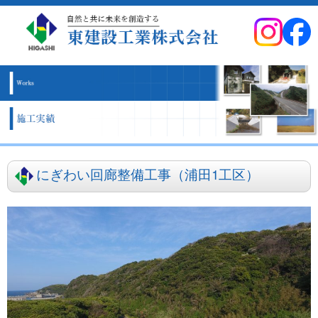
にぎわい回廊整備工事（浦田1工区）